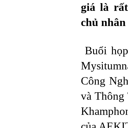
giá là r
chủ nhân
Buổi họp
Mysitumn
Công Ngh
và Thông 
Khamphon
của AEKI