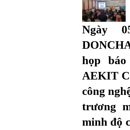
Ngày 05
DONCHAN
họp báo
AEKIT Co
công nghệ
trương 
minh độ c