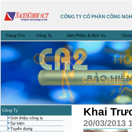
CÔNG TY CỔ PHẦN CÔNG NG
Trang Chủ
Công Ty
Sản Phẩm & Dịch Vụ
Chứn
Khai Trư
Công Ty
Giới thiệu công ty
20/03/2013 
Sự kiện
Tuyển dụng