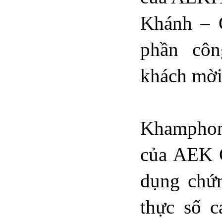
Khánh – 
phần cô
khách mời 
Tại b
Khamphon
của AEK C
dụng chứ
thực số c