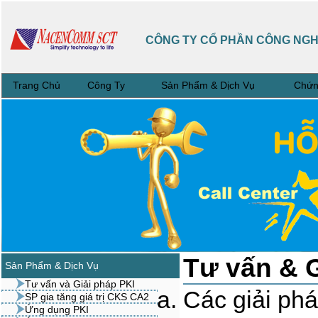
CÔNG TY CỔ PHẦN CÔNG NG
Trang Chủ
Công Ty
Sản Phẩm & Dịch Vụ
Chứn
Tư vấn & G
Sản Phẩm & Dịch Vụ
Tư vấn và Giải pháp PKI
Các giải phá
SP gia tăng giá trị CKS CA2
Ứng dụng PKI