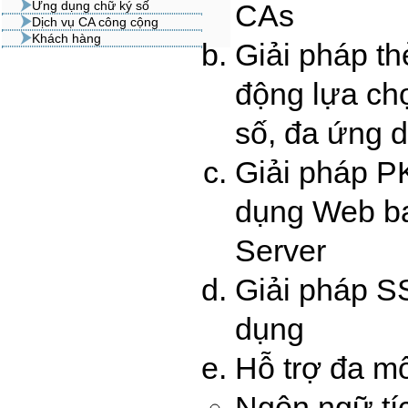
Ứng dụng chữ ký số
CAs
Dịch vụ CA công cộng
Khách hàng
Giải pháp th
động lựa ch
số, đa ứng 
Giải pháp P
dụng Web ba
Server
Giải pháp S
dụng
Hỗ trợ đa mô
Ngôn ngữ tí