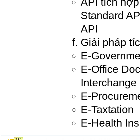
API tích hợ
Standard AP
API
Giải pháp tí
E-Governmen
E-Office Do
Interchange
E-Procurem
E-Taxtation
E-Health In