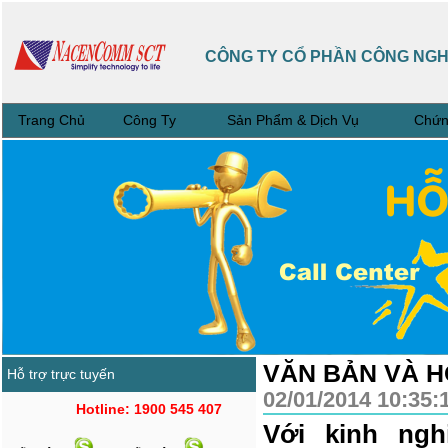
CÔNG TY CỔ PHẦN CÔNG NG
Trang Chủ
Công Ty
Sản Phẩm & Dịch Vụ
Chứn
VĂN BẢN VÀ 
Hỗ trợ trực tuyến
02/01/2014 10:35
Hotline: 1900 545 407
Với kinh ng