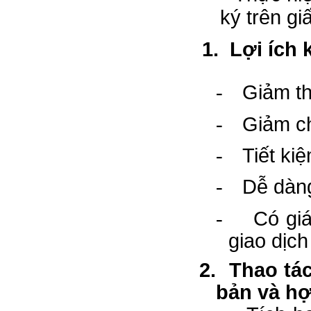
ký trên gi
1.
Lợi ích
-
Giảm th
-
Giảm ch
-
Tiết kiệ
-
Dễ dàng
-
Có giá
giao dịc
2.
Thao tác
bản và hợ