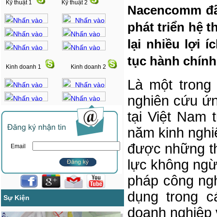
Kỹ thuật 1
Kỹ thuật 2
Nacencomm đã 
phát triển hệ 
lại nhiều lợi 
tục hành chính
Kinh doanh 1
Kinh doanh 2
Là một trong 
nghiên cứu ứn
tại Việt Nam
năm kinh nghi
được những th
Email
lực không ngừ
pháp công ngh
dụng trong c
Sự Kiện
doanh nghiệp 