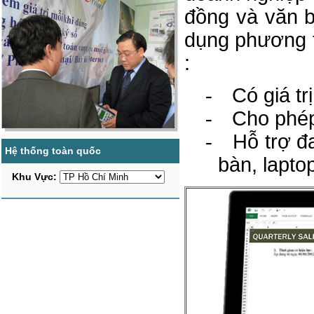
đồng và văn b
dụng phương t
:
-
Có giá tr
-
Cho phép
-
Hỗ trợ đa
Hệ thống toàn quốc
bàn,
lapto
Khu Vực: