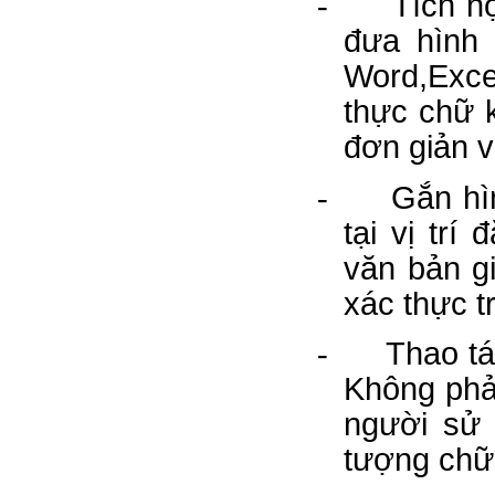
-
Tích h
đưa hình
Word,Exce
thực chữ 
đơn giản v
-
Gắn hì
tại vị trí
văn bản g
xác thực t
-
Thao tá
Không phả
người sử 
tượng chữ 